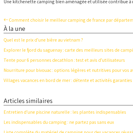
Une kitchenette camping bien aménagée et utilisée contribue à u
Comment choisir le meilleur camping de france par départem
À la une
Quel est le prix d’une bière au vietnam ?
Explorer le fjord du saguenay : carte des meilleurs sites de camp
Tente pour 6 personnes decathlon : test et avis d’utilisateurs
Nourriture pour bivouac : options légères et nutritives pour vos 
Villages vacances en bord de mer : détente et activités garanties
Articles similaires
Entretien d’une piscine naturelle : les plantes indispensables
Les indispensables du camping : ne partez pas sans eux
Liste complète du matériel de camping pour des vacances réuss