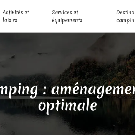
Activités et
Services et
Destina
loisirs
équipements
campin
mping : aménagement
optimale