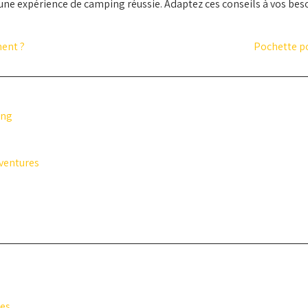
ne expérience de camping réussie. Adaptez ces conseils à vos beso
ent ?
Pochette po
ing
aventures
ies