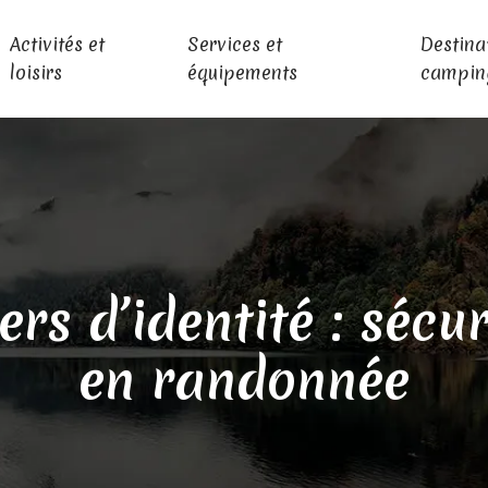
Activités et
Services et
Destina
loisirs
équipements
campin
rs d’identité : séc
en randonnée