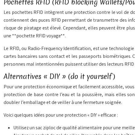
Pochettes RFID (RFID blocking Wallets/Po
Les pochettes RFID intègrent une protection contre le vol de do
contiennent des puces RFID permettant de transmettre des inform
risque de piratage est élevé. Cependant, elles peuvent être plu
une **pochette RFID voyage**.
Le RFID, ou Radio-Frequency Identification, est une technologie q
cartes bancaires sans contact et les passeports biométriques. C
personnes mal intentionnées puissent utiliser des lecteurs RFID 
Alternatives « DIY » (do it yourself)
Pour une protection économique et facilement accessible, vous po
protection de base contre l’eau et la poussière, mais elles so
doubler l’emballage et de veiller à une fermeture soignée.
Voici quelques idées pour une protection « DIY » efficace :
Utilisez un sac ziploc de qualité alimentaire pour une meille