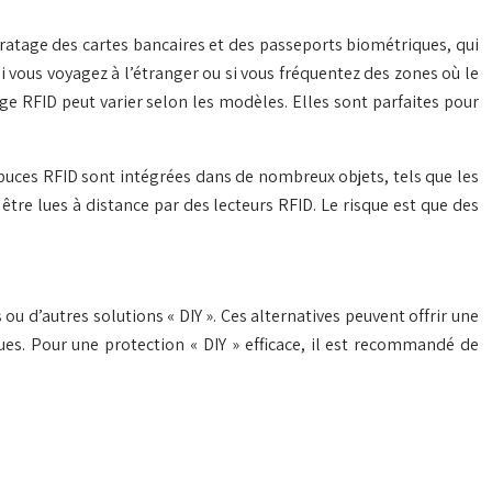
iratage des cartes bancaires et des passeports biométriques, qui
 vous voyagez à l’étranger ou si vous fréquentez des zones où le
ge RFID peut varier selon les modèles. Elles sont parfaites pour
es puces RFID sont intégrées dans de nombreux objets, tels que les
tre lues à distance par des lecteurs RFID. Le risque est que des
u d’autres solutions « DIY ». Ces alternatives peuvent offrir une
ues. Pour une protection « DIY » efficace, il est recommandé de