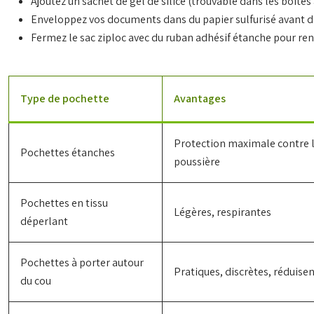
Ajoutez un sachet de gel de silice (trouvable dans les boîte
Enveloppez vos documents dans du papier sulfurisé avant de
Fermez le sac ziploc avec du ruban adhésif étanche pour ren
Type de pochette
Avantages
Protection maximale contre l’
Pochettes étanches
poussière
Pochettes en tissu
Légères, respirantes
déperlant
Pochettes à porter autour
Pratiques, discrètes, réduisen
du cou