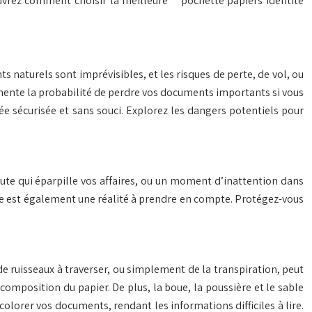
uvrez comment choisir la meilleure **pochette papiers identité
 naturels sont imprévisibles, et les risques de perte, de vol, ou
ente la probabilité de perdre vos documents importants si vous
 sécurisée et sans souci. Explorez les dangers potentiels pour
hute qui éparpille vos affaires, ou un moment d’inattention dans
tire est également une réalité à prendre en compte. Protégez-vous
de ruisseaux à traverser, ou simplement de la transpiration, peut
composition du papier. De plus, la boue, la poussière et le sable
colorer vos documents, rendant les informations difficiles à lire.