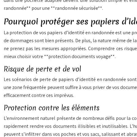
dans une pochette adaptée devient une solution simple et effi
randonnée** pour une **randonnée sécurisée**.
Pourquoi protéger ses papiers d’id
La protection de vos papiers d’identité en randonnée est une pré
de dommages sont bien présents. De plus, la nature même de la
ne prenez pas les mesures appropriées. Comprendre ces risques
mieux choisir votre **protection documents voyage**.
Risque de perte et de vol
Les scénarios de perte de papiers d’identité en randonnée sont 
une zone fréquentée peuvent suffire à vous priver de vos documen
efficacement contre ces imprévus.
Protection contre les éléments
L’environnement naturel présente de nombreux défis pour la conse
rapidement rendre vos documents illisibles et inutilisables. L’h
peuvent s’infiltrer dans vos poches et vos sacs, salissant et abr