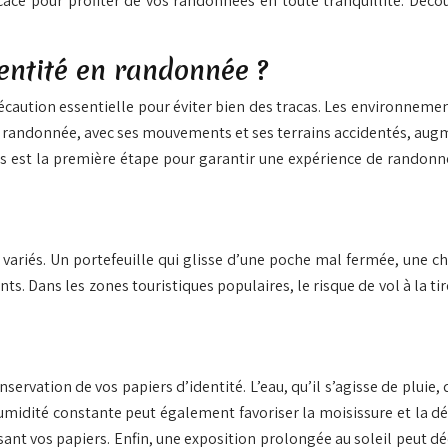
cace pour profiter de vos randonnées en toute tranquillité. Déco
entité en randonnée ?
caution essentielle pour éviter bien des tracas. Les environnements
 randonnée, avec ses mouvements et ses terrains accidentés, augm
 est la première étape pour garantir une expérience de randonnée
variés. Un portefeuille qui glisse d’une poche mal fermée, une c
ts. Dans les zones touristiques populaires, le risque de vol à la 
rvation de vos papiers d’identité. L’eau, qu’il s’agisse de pluie, 
umidité constante peut également favoriser la moisissure et la dé
asant vos papiers. Enfin, une exposition prolongée au soleil peut dé