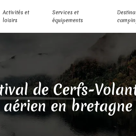
Activités et
Services et
Destina
loisirs
équipements
campin
tival de Cerfs-Volan
aérien en bretagne