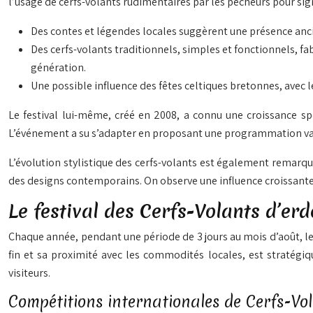
l’usage de cerfs-volants rudimentaires par les pêcheurs pour sign
Des contes et légendes locales suggèrent une présence anc
Des cerfs-volants traditionnels, simples et fonctionnels, f
génération.
Une possible influence des fêtes celtiques bretonnes, avec l
Le festival lui-même, créé en 2008, a connu une croissance s
L’événement a su s’adapter en proposant une programmation var
L’évolution stylistique des cerfs-volants est également remarq
des designs contemporains. On observe une influence croissante 
Le festival des Cerfs-Volants d’e
Chaque année, pendant une période de 3 jours au mois d’août, le
fin et sa proximité avec les commodités locales, est stratégi
visiteurs.
Compétitions internationales de Cerfs-Vo