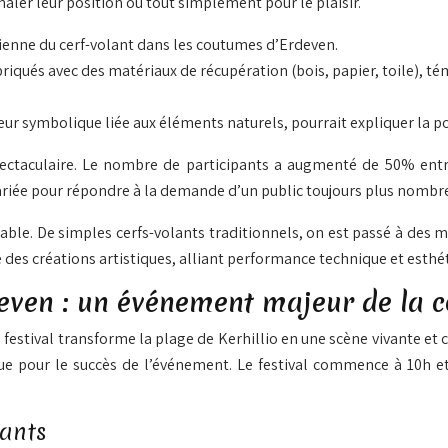
aler leur position ou tout simplement pour le plaisir.
ienne du cerf-volant dans les coutumes d’Erdeven.
abriqués avec des matériaux de récupération (bois, papier, toile), 
eur symbolique liée aux éléments naturels, pourrait expliquer la po
pectaculaire. Le nombre de participants a augmenté de 50% entre
iée pour répondre à la demande d’un public toujours plus nombr
uable. De simples cerfs-volants traditionnels, on est passé à des
des créations artistiques, alliant performance technique et esthé
rdeven : un événement majeur de la 
 festival transforme la plage de Kerhillio en une scène vivante et
que pour le succès de l’événement. Le festival commence à 10h et
lants