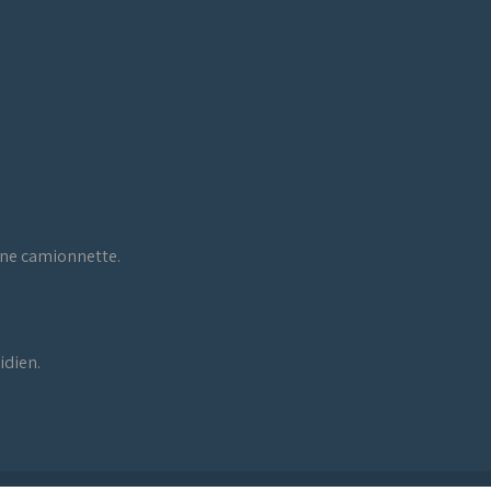
 une camionnette.
idien.