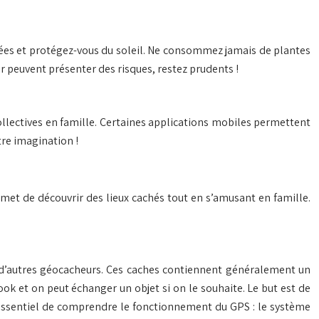
tées et protégez-vous du soleil. Ne consommez jamais de plantes
air peuvent présenter des risques, restez prudents !
collectives en famille. Certaines applications mobiles permettent
tre imagination !
ermet de découvrir des lieux cachés tout en s’amusant en famille.
r d’autres géocacheurs. Ces caches contiennent généralement un
book et on peut échanger un objet si on le souhaite. Le but est de
t essentiel de comprendre le fonctionnement du GPS : le système