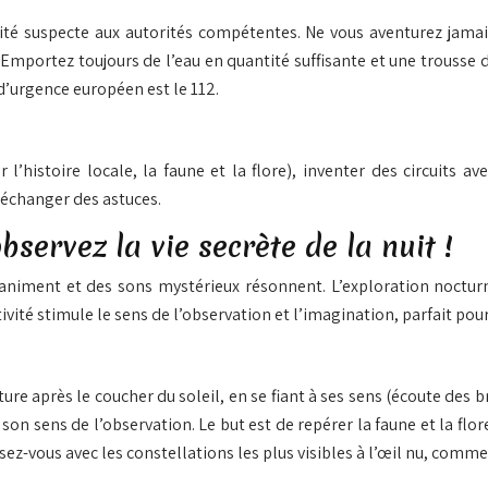
ivité suspecte aux autorités compétentes. Ne vous aventurez jam
 Emportez toujours de l’eau en quantité suffisante et une trousse d
’urgence européen est le 112.
’histoire locale, la faune et la flore), inventer des circuits a
échanger des astuces.
bservez la vie secrète de la nuit !
’animent et des sons mystérieux résonnent. L’exploration noctu
vité stimule le sens de l’observation et l’imagination, parfait pour
ure après le coucher du soleil, en se fiant à ses sens (écoute des br
on sens de l’observation. Le but est de repérer la faune et la flo
risez-vous avec les constellations les plus visibles à l’œil nu, com