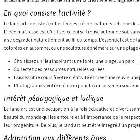
accessible à tous permet de stimuler la créativité et d’aiguiser le
En quoi consiste l’activité ?
Le land art consiste à collecter des trésors naturels tels que des
L’idée maîtresse est d’utiliser ce qui se trouve autour de soi, 
à se dégrader naturellement au fil du temps. L’essentiel est de l
colorées en automne, ou une sculpture éphémère sur une plage d
Choisissez un lieu inspirant : une forêt, une plage, un parc…
Collectez des ressources naturelles variées.
Laissez libre cours à votre créativité et créez une œuvre uniq
Photographiez votre création pour la conserver en souvenir
Intérêt pédagogique et ludique
Le land art est une occupation à la fois éducative et divertissante
beauté du monde qui les entoure et à l’importance de le respect
leur progéniture. De plus, le land art peut être intégré à un pro
Adaptation aux différents âges