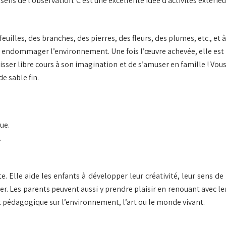
 sens de l’observation. C’est une excellente idée d’activités extérieu
 feuilles, des branches, des pierres, des fleurs, des plumes, etc., e
sans endommager l’environnement. Une fois l’œuvre achevée, elle est
aisser libre cours à son imagination et de s’amuser en famille ! V
e sable fin.
ue.
.
. Elle aide les enfants à développer leur créativité, leur sens de l
er. Les parents peuvent aussi y prendre plaisir en renouant avec
jet pédagogique sur l’environnement, l’art ou le monde vivant.