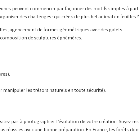
 jeunes peuvent commencer par façonner des motifs simples à partir
ganiser des challenges : qui créera le plus bel animal en feuilles
uilles, agencement de formes géométriques avec des galets.
, composition de sculptures éphémères.
res).
r manipuler les trésors naturels en toute sécurité).
hésitez pas à photographier l’évolution de votre création. Soyez r
lus réussies avec une bonne préparation. En France, les forêts dom